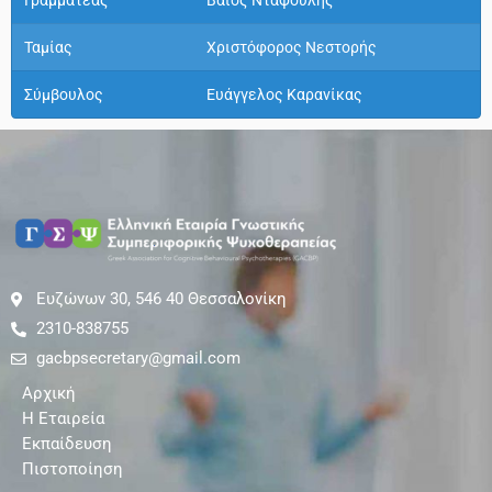
Γραμματέας
Βάιος Νταφούλης
Ταμίας
Χριστόφορος Νεστορής
Σύμβουλος
Ευάγγελος Καρανίκας
Ευζώνων 30, 546 40 Θεσσαλονίκη
2310-838755
gacbpsecretary@gmail.com
Αρχική
Η Εταιρεία
Εκπαίδευση
Πιστοποίηση