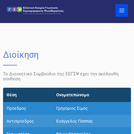
Μετάβαση
στο
περιεχόμενο
Διοίκηση
To Διοικητικό Συμβούλιο της ΕΕΓΣΨ έχει την ακόλουθη
σύνθεση
Θέση
Ονοματεπώνυμο
Πρόεδρος
Γρηγόριος Σίμος
Αντιπρόεδρος
Ευάγγελος Παππάς