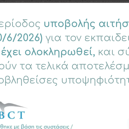
κπαίδευση με σταδιακή αύξηση της δυσκολίας των περιστατικώ
 συμμετοχής τους στην ιστοσελίδα της ΕΕΓΣΨ, επισυνάπτον
ής, ή εναλλακτικά (για τελειόφοιτους/ες) αναλυτική βαθμολ
 προηγούμενη κλινική εμπειρία, ερευνητική δραστηριότητα 
κή και μία επαγγελματική (κατά προτίμηση από κλινικό/ή επ