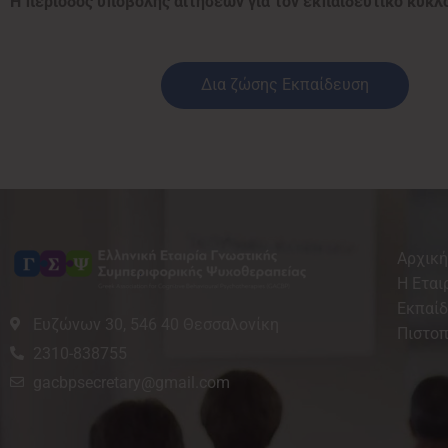
Η περίοδος υποβολής αιτήσεων για τον εκπαιδευτικό κύκλο 
Δια ζώσης Εκπαίδευση
Αρχική
Η Εται
Εκπαί
Ευζώνων 30, 546 40 Θεσσαλονίκη
Πιστοπ
2310-838755
gacbpsecretary@gmail.com