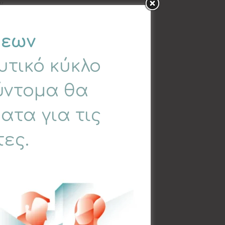
ν.
τας απαραιτήτως τα παρακάτω
ογία και βεβαίωση φοίτησης.
και/ή εθελοντική εργασία σε
όπτη/ρια ή υπεύθυνο/η δομής