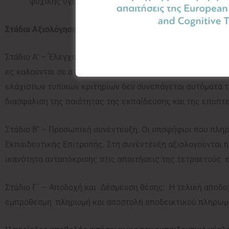
ψυχικής υγείας).
Στάδια Αξιολόγησης
Στάδιο Α’ – Έλεγχος πληρότητας φακέλου: Η επιτροπή αξιο
ες καλούνται σε ατομική συνέντευξη, εφόσον έχουν καταθ
ελάχιστων τυπικών κριτηρίων δεν συνεπάγεται αυτόματα τ
διασφάλιση της ποιότητας της εκπαίδευσης και της εποπτ
Στάδιο Β’ – Προσωπική συνέντευξη: Οι υποψήφιοι που πληρ
Εκπαιδευτικής Επιτροπής. Στη συνέντευξη αξιολογούνται η
ικανότητα ανταπόκρισης στις απαιτήσεις της τετραετούς 
Στάδιο Γ´ – Αποδοχή και Δέσμευση θέσης: Η τελική αποδο
εμπρόθεσμη πληρωμή και αποστολή αποδεικτικού πληρωμ