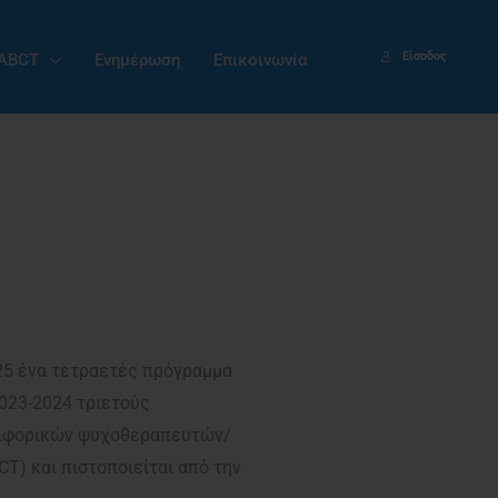
Είσοδος
EABCT
Ενημέρωση
Επικοινωνία
25 ένα τετραετές πρόγραμμα
023-2024 τριετούς
εριφορικών ψυχοθεραπευτών/
T) και πιστοποιείται από την