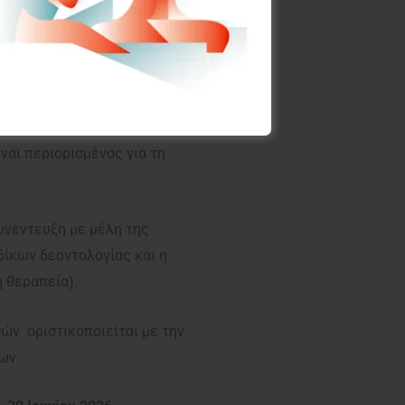
ά των υποψηφίων. Οι υποψήφιοι/
ηση εμπρόθεσμα. Η κάλυψη των
αι περιορισμένος για τη
υνέντευξη με μέλη της
δίκων δεοντολογίας και η
ή θεραπεία).
ών οριστικοποιείται με την
ρων.