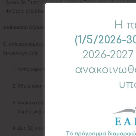
· 2ο και 3ο Έτος: Η εστίαση μετατοπίζεται στην κλινική ε
· 4ο Έτος: Εξειδίκευση στη θεραπεία παιδιών και εφήβων.
Διαδικασία Αξιολόγησης Υποψηφίων
Οι ενδιαφερόμενοι/ες υποβάλλουν ηλεκτρονικά την αίτηση
δικαιολογητικά:
Αντίγραφο πτυχίου Ψυχολογίας ή Ιατρικής/Ψυχιατρικ
Άδεια ασκήσεως επαγγέλματος (όπου υπάρχει).
Αναλυτικό βιογραφικό σημείωμα: Με έμφαση σε τυχόν
δομές ψυχικής υγείας ή συναφές πεδίο.
Δύο (2) συστατικές επιστολές: Ιδανικά μία ακαδημαϊ