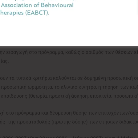
λόγησης εξετάζει τα τυπικά προσόντα και τα δικαιολογητικ
έσει όλα τα απαραίτητα έγγραφα στην ηλεκτρονική τους αίτ
ην εισαγωγή στο πρόγραμμα, καθώς ο αριθμός των θέσεων είν
είας.
ούν τα τυπικά κριτήρια καλούνται σε δομημένη προσωπική σ
 προσωπική ωριμότητα, το κλινικό κίνητρο, η τήρηση των κω
εκπαίδευσης (θεωρία, πρακτική άσκηση, εποπτεία, προσωπικ
χή στο πρόγραμμα και δέσμευση θέσης των επιτυχόντων/ουσ
ής της προκαταβολής (πρώτης δόσης) των ετήσιων διδάκτ