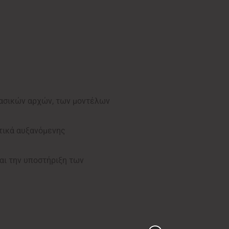
βασικών αρχών, των μοντέλων
τικά αυξανόμενης
αι την υποστήριξη των